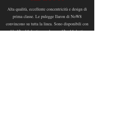
Alta qualità, eccellente concentricità e design di
prima classe. Le pulegge Ilaron di NoW8
convincono su tutta la linea. Sono disponibili con
11, 12 e 14 denti, e anche con 12 e 14 denti
Denti dal design "Narrowwide" e naturalmente in
un'ampia varietà di colori.
AL NEGOZIO ONLINE B2B
CONTATTO